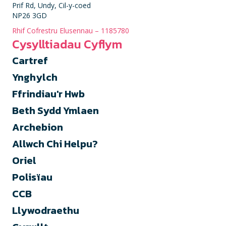
Prif Rd, Undy, Cil-y-coed
NP26 3GD
Rhif Cofrestru Elusennau – 1185780
Cysylltiadau Cyflym
Cartref
Ynghylch
Ffrindiau'r Hwb
Beth Sydd Ymlaen
Archebion
Allwch Chi Helpu?
Oriel
Polisïau
CCB
Llywodraethu