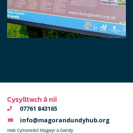
Cysylltwch â ni!
07761 843165
info@magorandundyhub.org
Hwb Cymunedol Magwyr a Gwndy