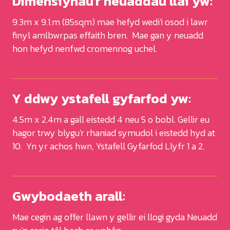
Dimensiynau'r neuaddau llai yw:
9.3m x 9.1.m (85sqm) mae hefyd wedi'i osod i lawr
finyl amlbwrpas effaith bren.
Mae gan y neuadd
hon hefyd nenfwd cromennog uchel.
Y ddwy ystafell gyfarfod yw:
4.5m x 2.4m a gall eistedd 4 neu 5 o bobl. Gellir eu
hagor trwy blygu'r rhaniad symudol i eistedd hyd at
10. Yn yr achos hwn, Ystafell Gyfarfod Llyfr 1 a 2.
Gwybodaeth arall:
Mae cegin ag offer llawn y gellir ei llogi gyda Neuadd