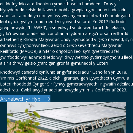
ei ddefnyddio at ddibenion cymdeithasol a hamdden.
Dros y
blynyddoedd ceisiodd llawer o bobl a grwpiau godi arian i adeiladu
canolfan, a oedd yn dod yn fwyfwy angenrheidiol wrth i'r boblogaeth
leol dyfu'n gyflym, ond roedd y cynnydd yn araf. Yn 2017 ffurfiodd
grŵp newydd, 'LLAWER', a sefydlwyd yn ddiweddarach fel elusen,
gyda'r bwriad o adeiladu canolfan a fyddai'n ategu'r orsaf reilffordd
arfaethedig Rhodfa Magwyr ac Undy. Symudodd y grŵp newydd, sy'n
cynnwys cynghorwyr lleol, aelod o Grŵp Gweithredu Magwyr ar
Reilffordd (MAGOR) a nifer o drigolion lleol sy'n gweithredu fel
gwirfoddolwyr ac ymddiriedolwyr drwy weithio gyda'r cynghorau lleol
a sir a thrwy geisio grant gan gronfa gymunedol y Loteri.
Rhoddwyd caniatâd cynllunio ar gyfer adeiladu'r Ganolfan yn 2018.
Ym mis Gorffennaf 2022, diolch i grantiau gan Lywodraeth Cymru a
Loteri rhoddodd Cyngor Sir Fynwy gymeradwyaeth i'r gwaith adeiladu
ddechrau.
Cwblhawyd yr adeilad newydd ym mis Gorffennaf 2023.
Archebwch yr Hyb