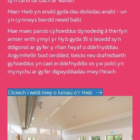
sy'n cario tâl bach ar wahân.
Mae'r Hwb yn anabl gyda dau doiledau anabl - un
yn cynnwys bwrdd newid babi.
Mae maes parcio cyhoeddus dynodedig â therfyn
amser wrth ymyl yr Hyb gyda 35 o leoedd sy'n
ddigonol ar gyfer y rhan fwyaf o ddefnyddiau.
Argymhellir bod cerdded, beicio neu drafnidiaeth
gyhoeddus yn cael ei ddefnyddio os yw pobl yn
mynychu ar gyfer digwyddiadau mwy/hirach.
Cliciwch i weld mwy o luniau o'r Hwb