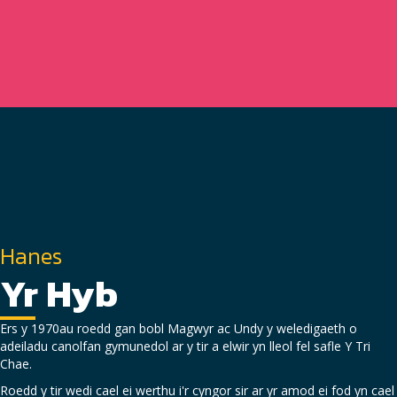
Hanes
Yr Hyb
Ers y 1970au roedd gan bobl Magwyr ac Undy y weledigaeth o
adeiladu canolfan gymunedol ar y tir a elwir yn lleol fel safle Y Tri
Chae.
Roedd y tir wedi cael ei werthu i'r cyngor sir ar yr amod ei fod yn cael