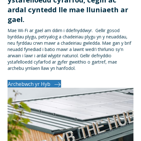
ardal cyntedd lle mae lluniaeth ar
gael.
Mae Wi-Fi ar gael am ddim i ddefnyddwyr.
Gellir gosod
byrddau plygu, petryalog a chadeiriau plygu yn y neuaddau,
neu fyrddau crwn mawr a chadeiriau gwledda. Mae gan y brif
neuadd fynediad i batio mawr a lawnt wedi'i thirlunio sy'n
arwain i lawr i ardal wlyptir naturiol. Gellir defnyddio
ystafelloedd cyfarfod ar gyfer gweithio o gartref, mae
archebu ymlaen llaw yn hanfodol.
Archebwch yr Hyb