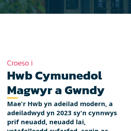
Croeso i
Hwb Cymunedol
Magwyr a Gwndy
Mae'r Hwb yn adeilad modern, a
adeiladwyd yn 2023 sy'n cynnwys
prif neuadd, neuadd lai,
ystafelloedd cyfarfod, cegin ac