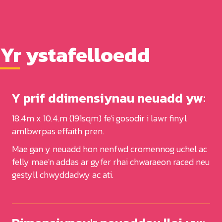
Yr ystafelloedd
Y prif ddimensiynau neuadd yw:
18.4m x 10.4.m (191sqm) fe'i gosodir i lawr finyl
amlbwrpas effaith pren.
Mae gan y neuadd hon nenfwd cromennog uchel ac
felly mae'n addas ar gyfer rhai chwaraeon raced neu
gestyll chwyddadwy ac ati.