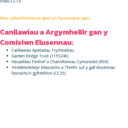
Polisi CCTV
Mae cyfieithiadau ar gael yn Gymraeg ar gais.
Canllawiau a Argymhellir gan y
Comisiwn Elusennau:
Canllawiau Apeliadau Trychinebau
Garden Bridge Trust (1155246)
Neuaddau Pentref a Chanolfannau Cymunedol (RS9)
Ymddiriedolwyr Masnachu a Threth: sut y gall elusennau
fasnachu'n gyfreithlon (CC35)
.