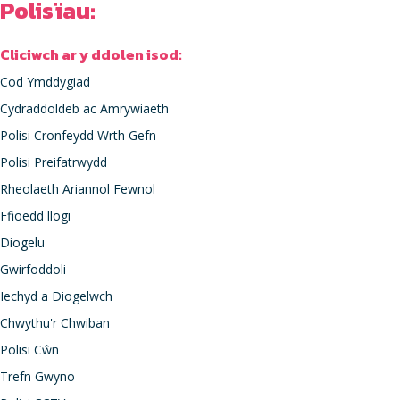
Polisïau:
Cliciwch ar y ddolen isod:
Cod Ymddygiad
Cydraddoldeb ac Amrywiaeth
Polisi Cronfeydd Wrth Gefn
Polisi Preifatrwydd
Rheolaeth Ariannol Fewnol
Ffioedd llogi
Diogelu
Gwirfoddoli
Iechyd a Diogelwch
Chwythu'r Chwiban
Polisi Cŵn
Trefn Gwyno