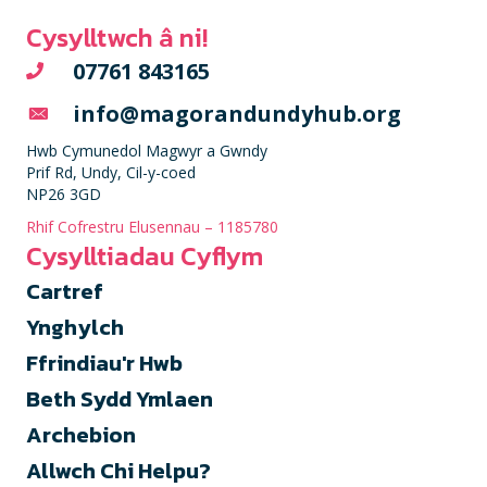
Cysylltwch â ni!
07761 843165
info@magorandundyhub.org
Hwb Cymunedol Magwyr a Gwndy
Prif Rd, Undy, Cil-y-coed
NP26 3GD
Rhif Cofrestru Elusennau – 1185780
Cysylltiadau Cyflym
Cartref
Ynghylch
Ffrindiau'r Hwb
Beth Sydd Ymlaen
Archebion
Allwch Chi Helpu?