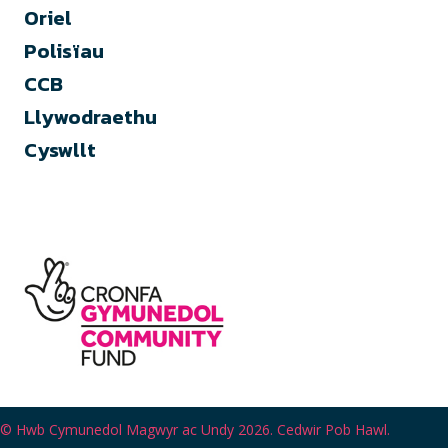
Oriel
Polisïau
CCB
Llywodraethu
Cyswllt
CAOYA
Polisi preifatrwydd
Telerau ac Amodau
© Hwb Cymunedol Magwyr ac Undy 2026. Cedwir Pob Hawl.