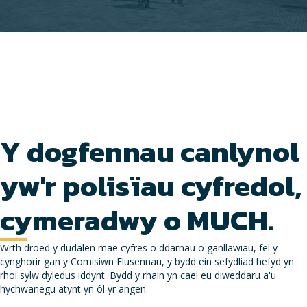
Y dogfennau canlynol
yw'r polisïau cyfredol,
cymeradwy o MUCH.
Wrth droed y dudalen mae cyfres o ddarnau o ganllawiau, fel y
cynghorir gan y Comisiwn Elusennau, y bydd ein sefydliad hefyd yn
rhoi sylw dyledus iddynt. Bydd y rhain yn cael eu diweddaru a'u
hychwanegu atynt yn ôl yr angen.