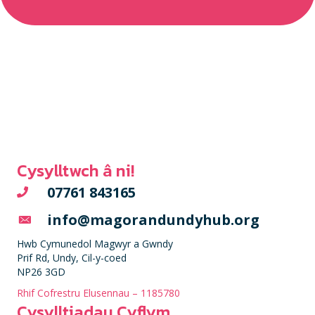
Cysylltwch â ni!
07761 843165
info@magorandundyhub.org
Hwb Cymunedol Magwyr a Gwndy
Prif Rd, Undy, Cil-y-coed
NP26 3GD
Rhif Cofrestru Elusennau – 1185780
Cysylltiadau Cyflym