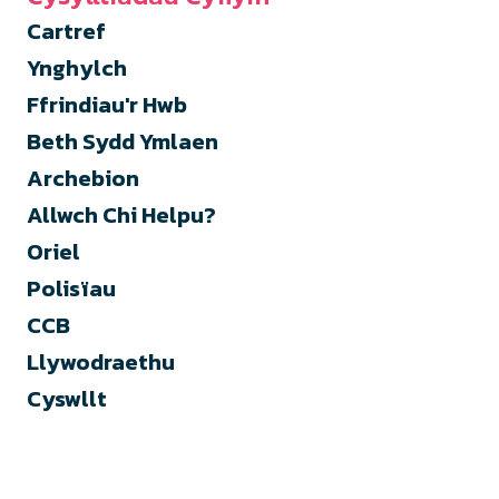
Cartref
Ynghylch
Ffrindiau'r Hwb
Beth Sydd Ymlaen
Archebion
Allwch Chi Helpu?
Oriel
Polisïau
CCB
Llywodraethu
Cyswllt
CAOYA
Polisi preifatrwydd
Telerau ac Amodau