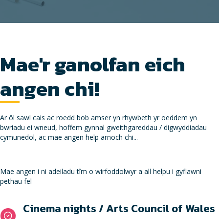
Mae'r ganolfan eich
angen chi!
Ar ôl sawl cais ac roedd bob amser yn rhywbeth yr oeddem yn
bwriadu ei wneud, hoffem gynnal gweithgareddau / digwyddiadau
cymunedol, ac mae angen help arnoch chi...
Mae angen i ni adeiladu tîm o wirfoddolwyr a all helpu i gyflawni
pethau fel
Cinema nights / Arts Council of Wales