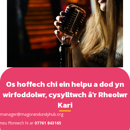
Os hoffech chi ein helpu a dod yn
wirfoddolwr, cysylltwch â'r Rheolwr
Kari
manager@magorandundyhub.org
neu ffoniwch hi ar
07761 843165