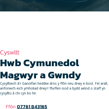
Cyswllt
Hwb Cymunedol
Magwyr a Gwndy
Cysylltwch â'r Ganolfan heddiw dros y ffôn neu drwy e-bost. Fel arall,
anfonwch eich ymholiad drwy'r ffurflen isod a bydd aelod o staff yn
cysylltu â chi cyn bo hir.
Ffôn
07761 843165