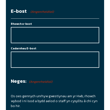
E-bost
(Angenrheidiol)
Rhowch e-bost
Cadarnhau E-bost
Neges:
(Angenrheidiol)
Os oes gennych unrhyw gwestiynau am yr Hwb, rhowch
wybod i ni isod a bydd aelod o staff yn cysylltu â chi cyn
bo hir.