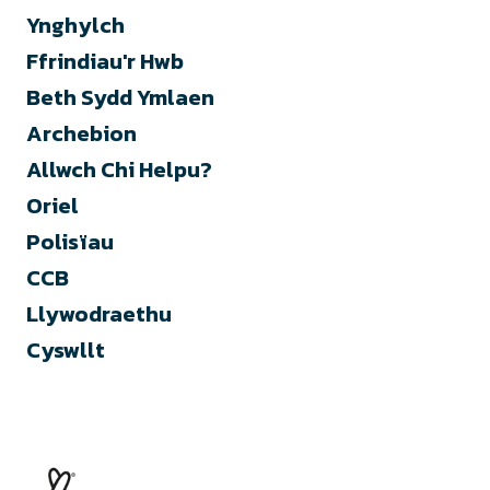
Ynghylch
Ffrindiau'r Hwb
Beth Sydd Ymlaen
Archebion
Allwch Chi Helpu?
Oriel
Polisïau
CCB
Llywodraethu
Cyswllt
CAOYA
Polisi preifatrwydd
Telerau ac Amodau