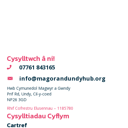
Cysylltwch â ni!
07761 843165
info@magorandundyhub.org
Hwb Cymunedol Magwyr a Gwndy
Prif Rd, Undy, Cil-y-coed
NP26 3GD
Rhif Cofrestru Elusennau – 1185780
Cysylltiadau Cyflym
Cartref