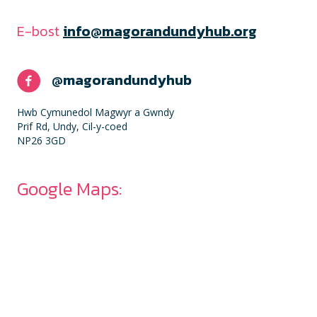
E-bost
info@magorandundyhub.org
@magorandundyhub
Hwb Cymunedol Magwyr a Gwndy
Prif Rd, Undy, Cil-y-coed
NP26 3GD
Google Maps: